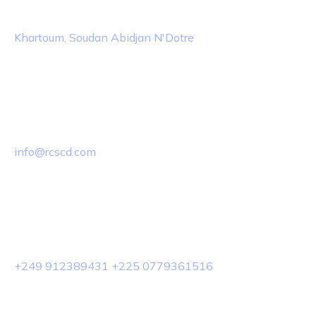
Emplacement
Khartoum, Soudan Abidjan N'Dotre
E-mail
info@rcscd.com
Tél
+249 912389431 +225 0779361516